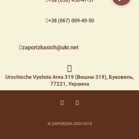
+38 (050) 450-47-57
+38 (067) 009-40-50
zaporizkasich@ukr.net
Urochische Vyshnia Area 319 (Вишни 319), Буковель,
77221, Украина
F
I
a
n
c
s
e
t
© ZAPORIZKA SICH 2019
b
a
o
g