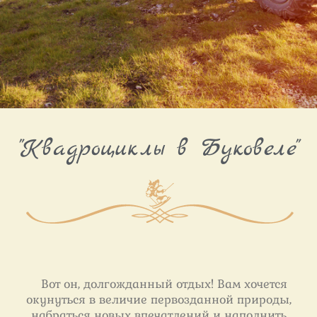
Отдых на
"Квадроциклы в Буковеле"
квадроциклах
в Буковеле
Вот он, долгожданный отдых! Вам хочется
окунуться в величие первозданной природы,
набраться новых впечатлений и наполнить