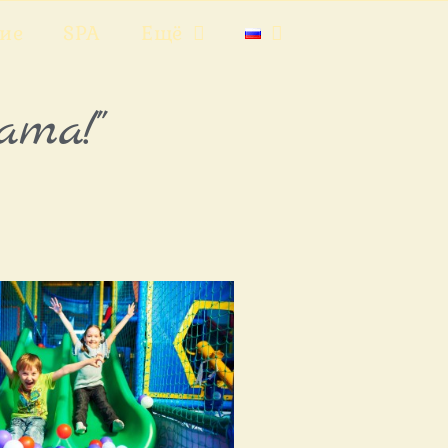
ие
SPA
Ещё
та!"