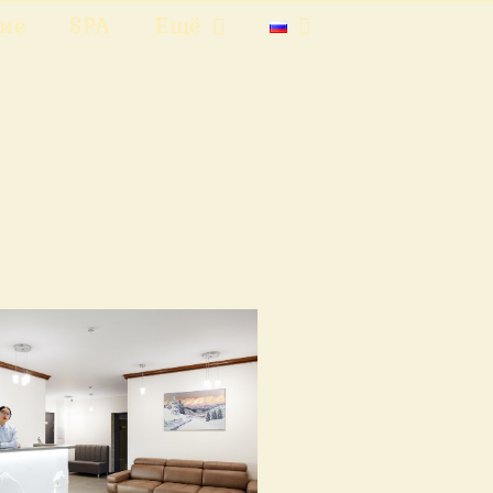
ие
SPA
Ещё