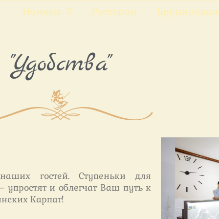
Номера
Ресторан
Бронирован
"Удобства"
аших гостей. Ступеньки для
— упростят и облегчат Ваш путь к
инских Карпат!