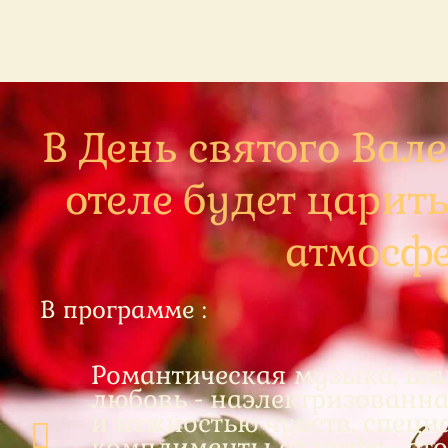
В День святого Вал
отеле будет царит
атмосфе
В программе :
Романтическая музыка, ша
любовь - наэлектризован
и нежностью чувств, специ
комплименты от шефа - это