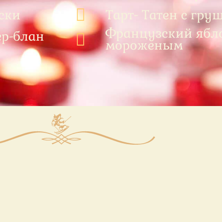
ски
Тарт- Татен с гру
Французский ябл
ер-блан
мороженым