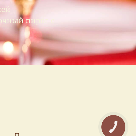
шей
очный пирог с