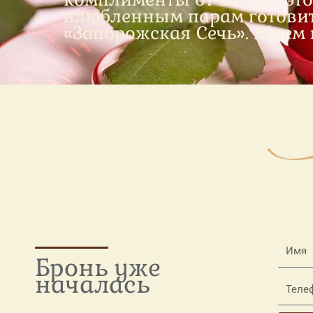
влюбленным парам готовит
«Запорожская Сечь». Ждем 
Бронь уже
началась