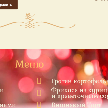
равить
Меню
Гратен картофел
 и
Фрикасе из куриц
и креветочным со
диями
Вишневый Тарт