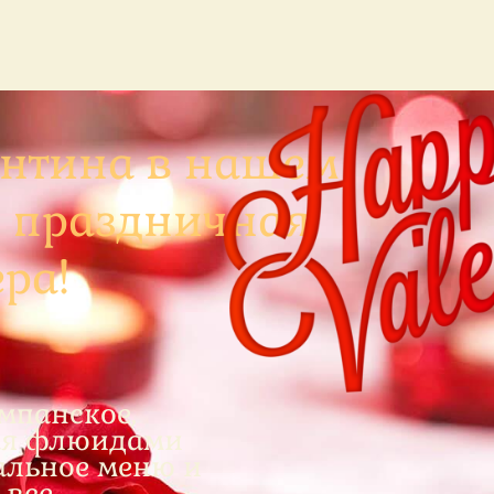
ентина в нашем
ь праздничная
ра!
мпанское,
ная флюидами
альное меню и
 все