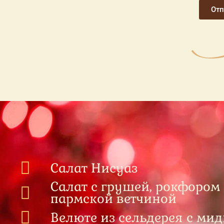
Отп
Салат Нисуаз
Салат с грушей, рокфором
пармской ветчиной
Велюте из сельдерея с ми