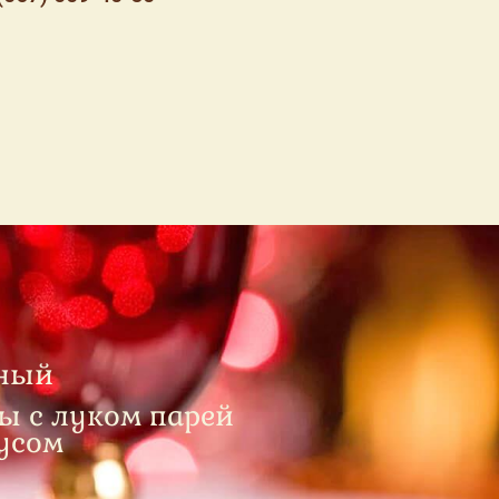
ьный
ы с луком парей
усом