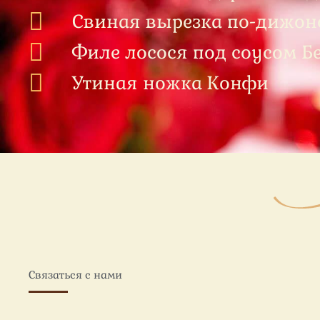
Свиная вырезка по-дижон
Филе лосося под соусом Б
Утиная ножка Конфи
Связаться с нами