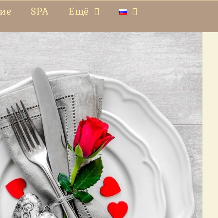
ие
SPA
Ещё