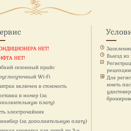
ервис
Услов
ОНДИЦИОНЕРА НЕТ!
Заселение
Выезд из 
ИФТА НЕТ!
Регистрац
ибкий сезонный прайс
рецепции
руглосуточный Wi-Fi
Для реги
иметь пас
автрак включен в стоимость
удостове
оставка в номер (за
брониров
ополнительную плату)
сть электрочайник
инибар (за дополнительную плату)
етская кроватка для детей до 3-х