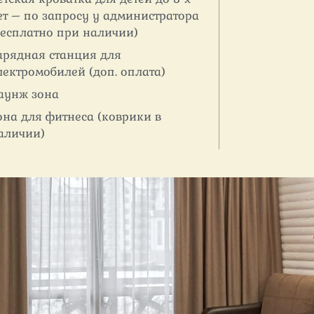
ет – по запросу у администратора
бесплатно при наличии)
арядная станция для
лектромобилей (доп. оплата)
аунж зона
она для фитнеса (коврики в
аличии)