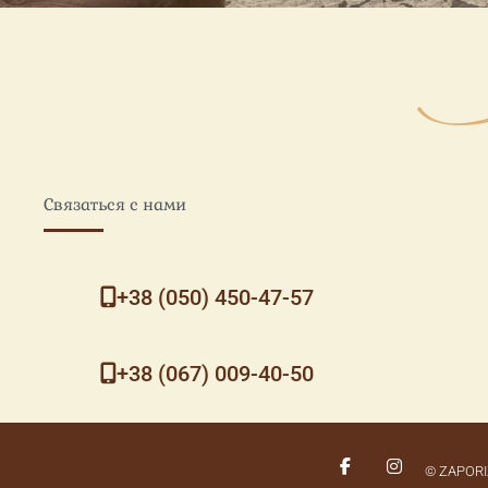
Связаться с нами
+38 (050) 450-47-57
+38 (067) 009-40-50
F
I
© ZAPORI
a
n