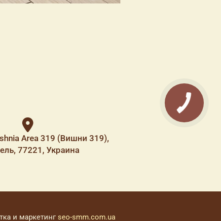
shnia Area 319 (Вишни 319),
ель, 77221, Украина
тка и маркетинг
seo-smm.com.ua