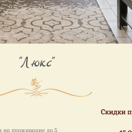
"Люкс"
Скидки п
н на проживание до 5