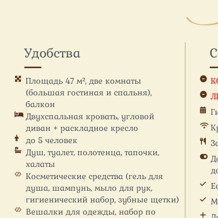
Удобства
С
Площадь 47 м², две комнаты
К
(большая гостиная и спальня),
Л
балкон
Г
Двухспальная кровать, угловой
К
диван + раскладное кресло
до 5 человек
З
Душ, туалет, полотенца, тапочки,
Д
халаты
д
Косметические средства (гель для
Е
душа, шампунь, мыло для рук,
гигиенический набор, зубные щетки)
М
Вешалки для одежды, набор по
Д