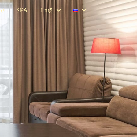
ие
SPA
Ещё