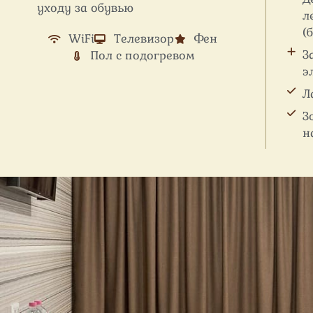
уходу за обувью
л
(
WiFi
Телевизор
Фен
З
Пол с подогревом
э
Л
З
н