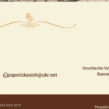
Urochische Vy
Буков
zaporizkasich@ukr.net
ZKA SICH 2019
Разрабо