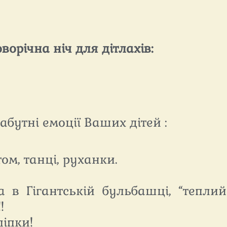
ворічна ніч для дітлахів:
абутні емоції Ваших дітей :
том, танці, руханки.
в Гігантській бульбашці, “теплий 
!
ліпки!