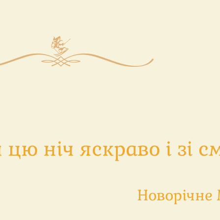
цю ніч яскраво і зі с
Новорічне
Солодкий запечен