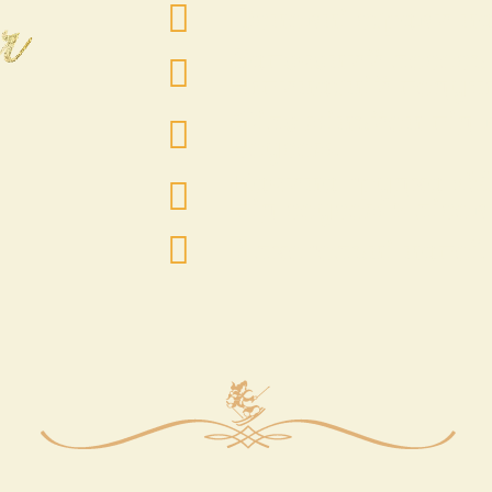
Основні страви на
Запечений лосось
шпинатній подуш
Філе міньйон під
соусом.
Качина грудка «М
під соусом з лісов
Алкогольні напої.