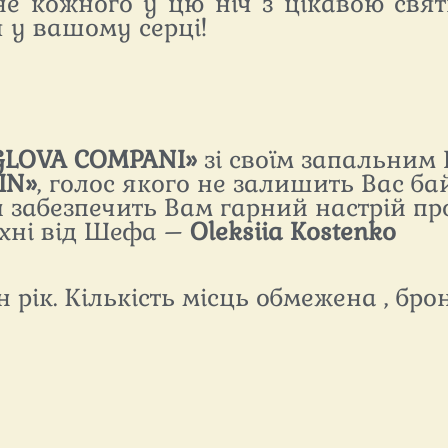
не кожного у цю ніч з цікавою свя
 у вашому серці!
GLOVA
COMPANI
»
зі своїм запальним 
IN
»
, голос якого не залишить Вас б
 забезпечить Вам гарний настрій про
ухні від Шефа –
Oleksii
а
Kostenko
 рік. Кількість місць обмежена , бро