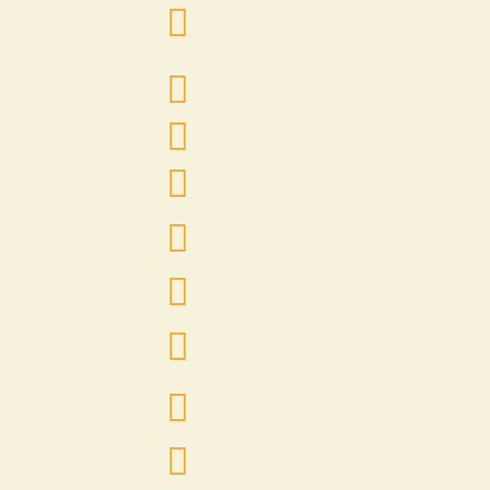
фетою та мигдал
пелюстками.
Тартар з лосося.
Сирно-м’ясний сет
Креветка гриль з с
Смажений Камамб
соусом.
Салат з ніжним Т
Салат «Олів’є» з 
червоню ікрою.
Салат з телятини 
імбирним соусом.
Картопля запечен