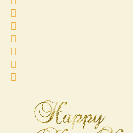
Канапе з лососем.
Канапе з сиром Дор Блю.
Канапе з Моцарелою
Фруктове асорті.
Гуакамоле з чіпсом.
Аперетив.
Кенді бар