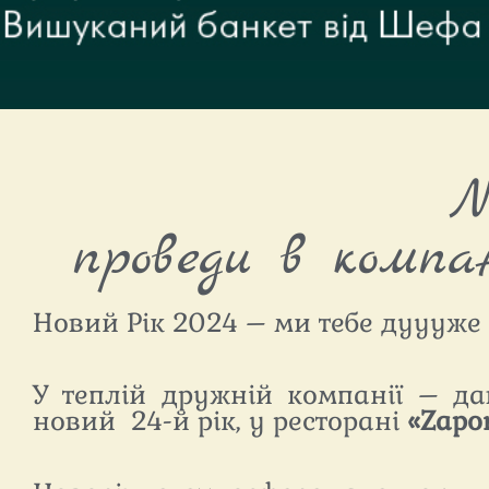
N
проведи в компан
Новий Рік 2024 – ми тебе дуууже
У теплій дружній компанії – да
новий 24-й рік, у ресторані
«
Zapo