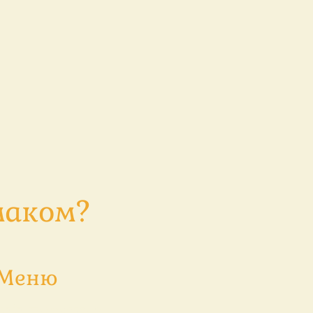
маком?
 Меню
ий перець з