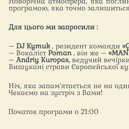
Новорічна атмосфера, яка погли
програмою, яка точно залишиться
Для цього ми запросили :
–
DJ
Kymuk
, резидент команди
«
– Вокаліст
Poman
, він же –
«
MAN
–
Andriy
Kuropas
,
ведучий вечірки
Вишукані страви Європейської к
Ніч, яка запам’ятається не на один
Чекаємо на зустріч з Вами!
Початок програми о 21:00