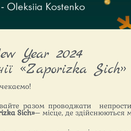
ew Year 2024
ії «Zaporizka Sich» 
 чекаємо!
вайте разом проводжати непростий
rizka
Sich
»
– місце, де здійснюються м