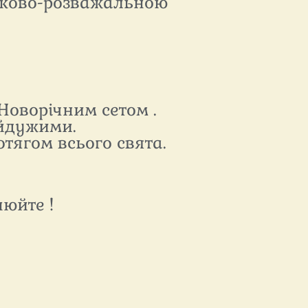
тково-розважальною
Новорічним сетом .
айдужими.
тягом всього свята.
нюйте !