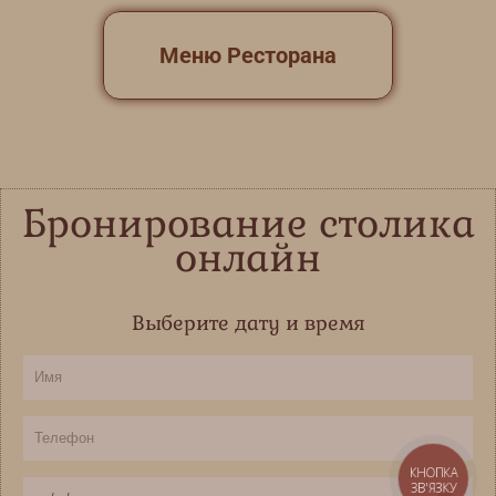
Меню Ресторана
Бронирование столика
онлайн
Выберите дату и время
И
м
я
Т
е
КНОПКА
л
ЗВ'ЯЗКУ
Д