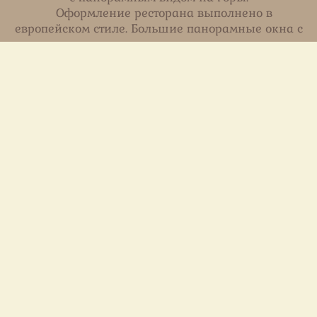
Оформление ресторана выполнено в
европейском стиле. Большие панорамные окна с
видом на горы, как утром так и вечером украсят
ваше уединение с чашечкой горячего,
свежесваренного кофе.