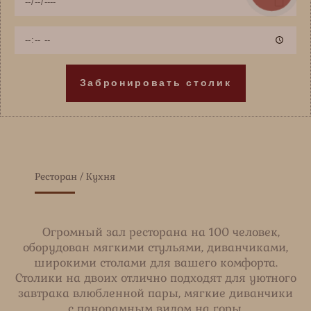
е
а
ф
т
о
В
а
н
р
е
м
Забронировать столик
я
Ресторан / Кухня
Огромный зал ресторана на 100 человек,
оборудован мягкими стульями, диванчиками,
широкими столами для вашего комфорта.
Столики на двоих отлично подходят для уютного
завтрака влюбленной пары, мягкие диванчики
с панорамным видом на горы.